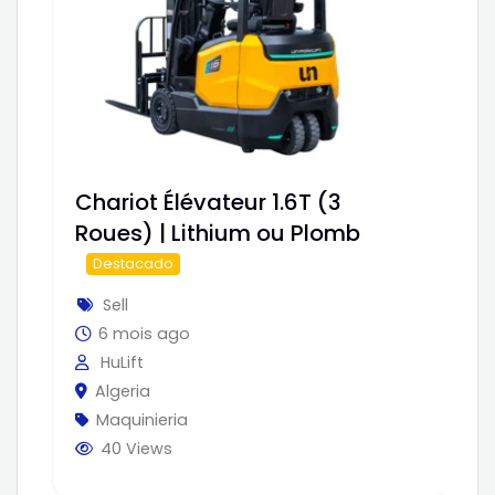
Chariot Élévateur 1.6T (3
Ch
Roues) | Lithium ou Plomb
Sé
Destacado
Su
Sell
6 mois ago
HuLift
Algeria
Maquinieria
40 Views