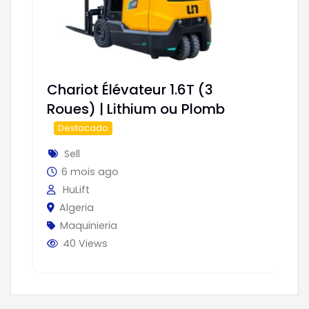
Chariot Élévateur 1.6T (3
Ch
Roues) | Lithium ou Plomb
Sé
Destacado
Su
Sell
6 mois ago
HuLift
Algeria
Maquinieria
40 Views