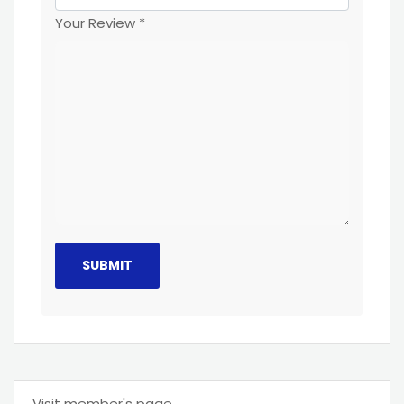
Your Review
*
Visit member's page